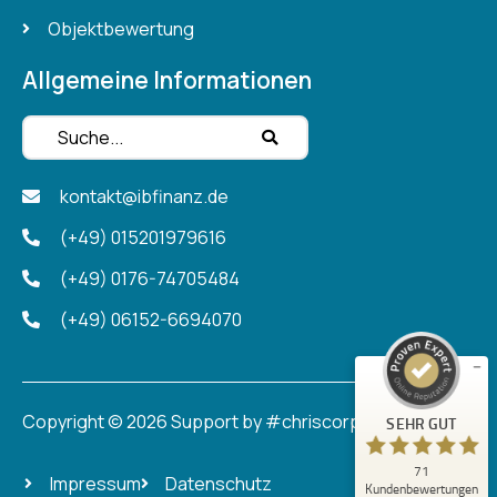
Objektbewertung
Allgemeine Informationen
kontakt@ibfinanz.de
Kundenbewertungen und Erfahrungen zu
ImmoBauFinanz GmbH
(+49) 015201979616
(+49) 0176-74705484
SEHR GUT
%
100
Empfehlungen auf
(+49) 06152-6694070
ProvenExpert.com
5,00
/
4,98
37
34
Bewertungen auf
1
Bewertungen von
Copyright © 2026
Support by #chriscorp
SEHR GUT
ProvenExpert.com
anderen Quelle
71
Blick aufs ProvenExpert-Profil werfen
Impressum
Datenschutz
Kundenbewertungen